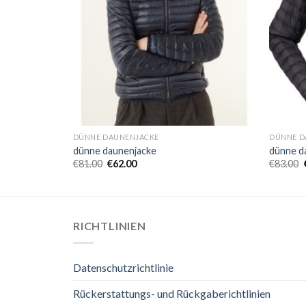
DÜNNE DAUNENJACKE
DÜNNE D
dünne daunenjacke
dünne d
€
81.00
€
62.00
€
83.00
RICHTLINIEN
Datenschutzrichtlinie
Rückerstattungs- und Rückgaberichtlinien