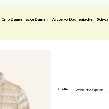
Cmp Daunenjacke Damen
Arcteryx Daunenjacke
Schwa
Größe