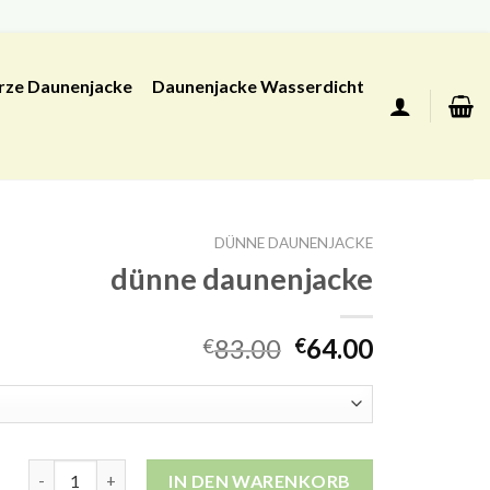
rze Daunenjacke
Daunenjacke Wasserdicht
DÜNNE DAUNENJACKE
dünne daunenjacke
83.00
64.00
€
€
dünne daunenjacke Menge
IN DEN WARENKORB