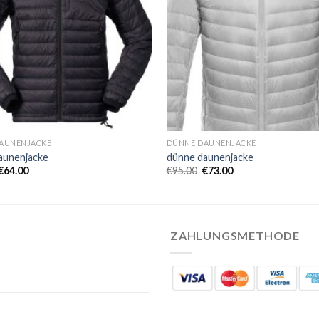
AUNENJACKE
DÜNNE DAUNENJACKE
aunenjacke
dünne daunenjacke
€
64.00
€
95.00
€
73.00
ZAHLUNGSMETHODE