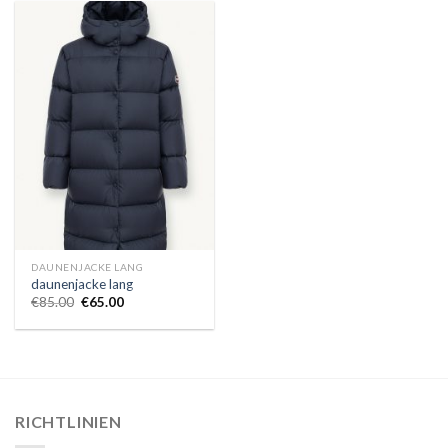
DAUNENJACKE LANG
daunenjacke lang
€
85.00
€
65.00
RICHTLINIEN