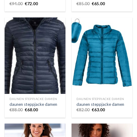
€
94.00
€
72.00
€
85.00
€
65.00
DAUNEN STEPPJACKE DAMEN
DAUNEN STEPPJACKE DAMEN
daunen steppjacke damen
daunen steppjacke damen
€
88.00
€
68.00
€
82.00
€
63.00