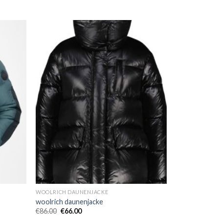
WOOLRICH DAUNENJACKE
woolrich daunenjacke
€
86.00
€
66.00