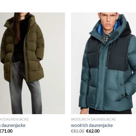
H DAUNENJACKE
WOOLRICH DAUNENJACKE
h daunenjacke
woolrich daunenjacke
€
71.00
€
81.00
€
62.00