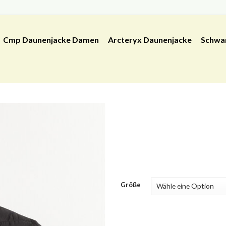
Cmp Daunenjacke Damen
Arcteryx Daunenjacke
Schwa
Größe