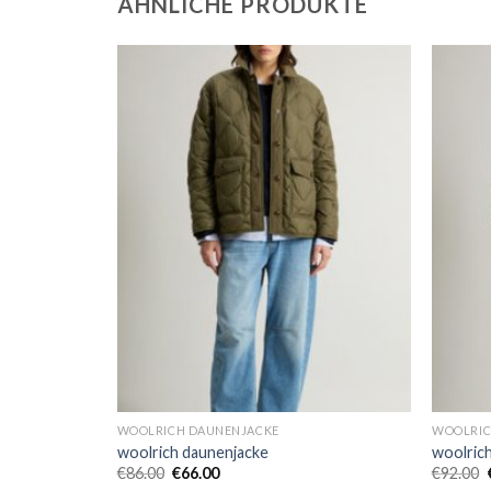
ÄHNLICHE PRODUKTE
WOOLRICH DAUNENJACKE
WOOLRIC
woolrich daunenjacke
woolric
€
86.00
€
66.00
€
92.00