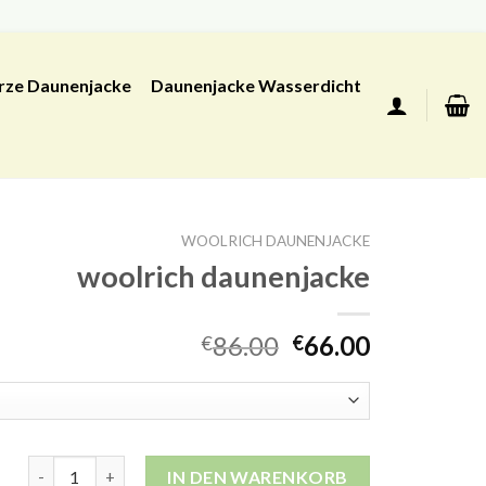
rze Daunenjacke
Daunenjacke Wasserdicht
WOOLRICH DAUNENJACKE
woolrich daunenjacke
86.00
66.00
€
€
woolrich daunenjacke Menge
IN DEN WARENKORB