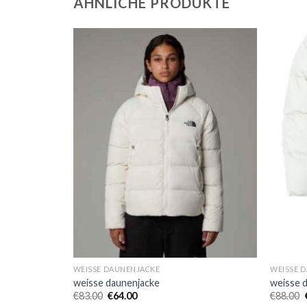
ÄHNLICHE PRODUKTE
WEISSE DAUNENJACKE
WEISSE 
weisse daunenjacke
weisse 
€
83.00
€
64.00
€
88.00