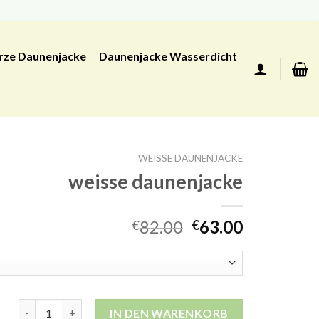
rze Daunenjacke
Daunenjacke Wasserdicht
WEISSE DAUNENJACKE
weisse daunenjacke
82.00
63.00
€
€
weisse daunenjacke Menge
IN DEN WARENKORB