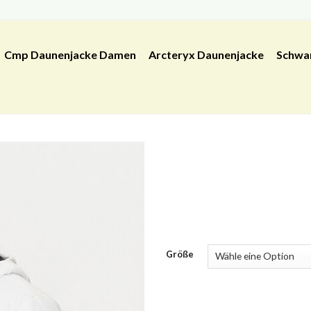
Cmp Daunenjacke Damen
Arcteryx Daunenjacke
Schwa
Größe