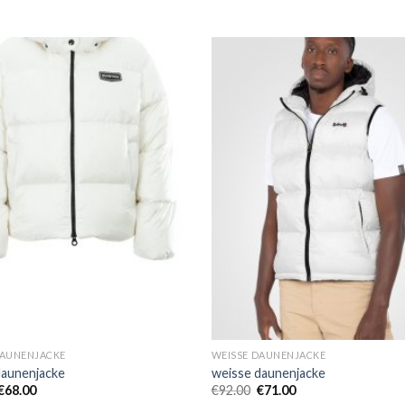
DAUNENJACKE
WEISSE DAUNENJACKE
daunenjacke
weisse daunenjacke
€
68.00
€
92.00
€
71.00