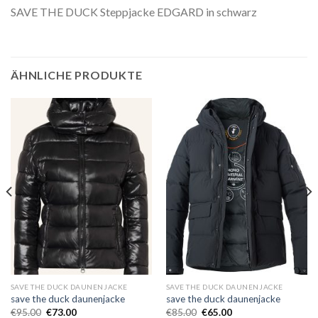
SAVE THE DUCK Steppjacke EDGARD in schwarz
ÄHNLICHE PRODUKTE
SAVE THE DUCK DAUNENJACKE
SAVE THE DUCK DAUNENJACKE
save the duck daunenjacke
save the duck daunenjacke
€
95.00
€
73.00
€
85.00
€
65.00