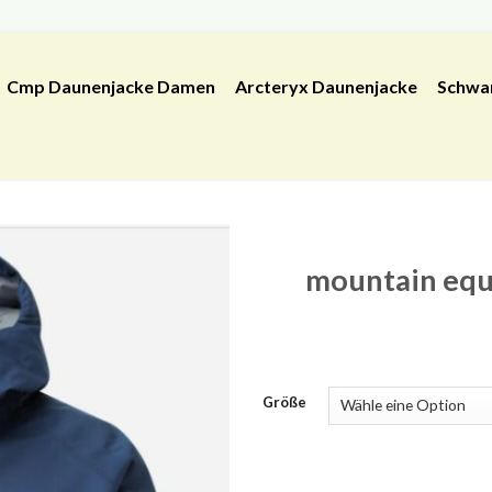
Cmp Daunenjacke Damen
Arcteryx Daunenjacke
Schwa
mountain eq
Größe