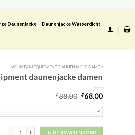
rze Daunenjacke
Daunenjacke Wasserdicht
MOUNTAIN EQUIPMENT DAUNENJACKE DAMEN
uipment daunenjacke damen
88.00
68.00
€
€
mountain equipment daunenjacke damen Menge
IN DEN WARENKORB