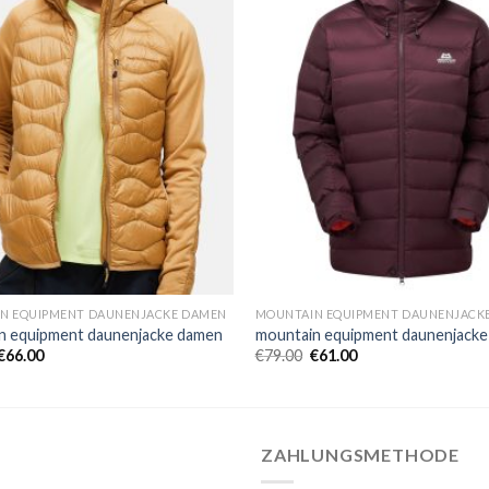
N EQUIPMENT DAUNENJACKE DAMEN
MOUNTAIN EQUIPMENT DAUNENJACK
n equipment daunenjacke damen
mountain equipment daunenjack
€
66.00
€
79.00
€
61.00
ZAHLUNGSMETHODE