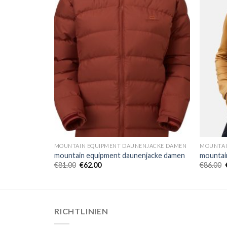
NJACKE DAMEN
MOUNTAIN EQUIPMENT DAUNENJACKE DAMEN
MOUNTAI
jacke damen
mountain equipment daunenjacke damen
mountai
€
81.00
€
62.00
€
86.00
RICHTLINIEN