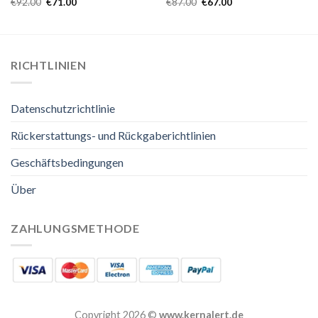
€
92.00
€
71.00
€
87.00
€
67.00
RICHTLINIEN
Datenschutzrichtlinie
Rückerstattungs- und Rückgaberichtlinien
Geschäftsbedingungen
Über
ZAHLUNGSMETHODE
Copyright 2026 ©
www.kernalert.de