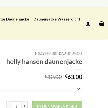
rze Daunenjacke
Daunenjacke Wasserdicht
HELLY HANSEN DAUNENJACKE
helly hansen daunenjacke
82.00
63.00
€
€
helly hansen daunenjacke Menge
IN DEN WARENKORB