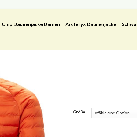
Cmp Daunenjacke Damen
Arcteryx Daunenjacke
Schwa
Größe