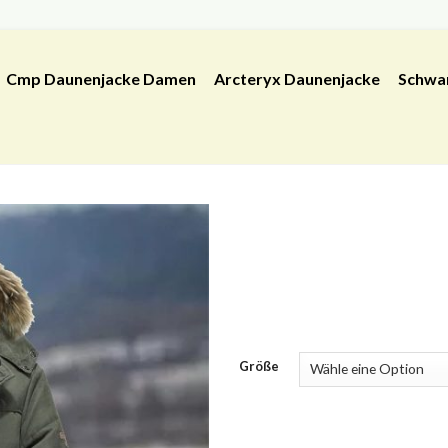
Cmp Daunenjacke Damen
Arcteryx Daunenjacke
Schwa
Größe