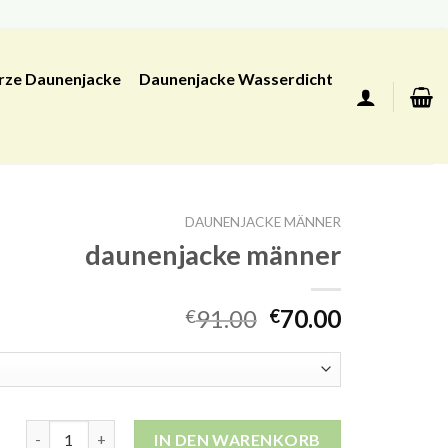
rze Daunenjacke
Daunenjacke Wasserdicht
DAUNENJACKE MÄNNER
daunenjacke männer
91.00
70.00
€
€
daunenjacke männer Menge
IN DEN WARENKORB