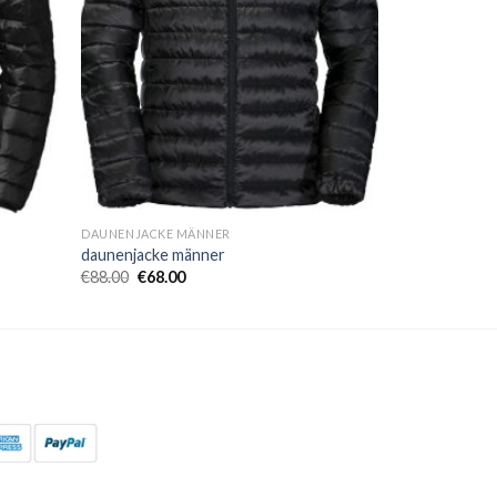
DAUNENJACKE MÄNNER
daunenjacke männer
€
88.00
€
68.00