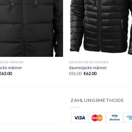
ACKE MÄNNER
DAUNENJACKE MÄNNER
acke männer
daunenjacke männer
€
63.00
€
81.00
€
62.00
ZAHLUNGSMETHODE