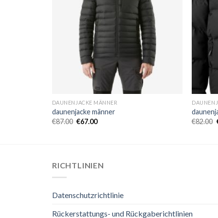
DAUNENJACKE MÄNNER
DAUNENJ
daunenjacke männer
daunenj
€
87.00
€
67.00
€
82.00
RICHTLINIEN
Datenschutzrichtlinie
Rückerstattungs- und Rückgaberichtlinien