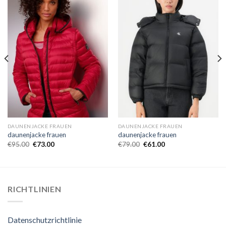
DAUNENJACKE FRAUEN
DAUNENJACKE FRAUEN
daunenjacke frauen
daunenjacke frauen
€
95.00
€
73.00
€
79.00
€
61.00
RICHTLINIEN
Datenschutzrichtlinie