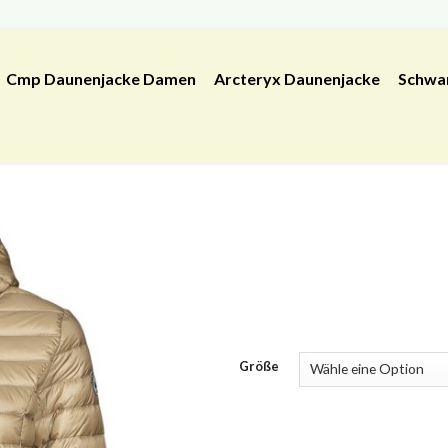
Cmp Daunenjacke Damen
Arcteryx Daunenjacke
Schwa
Größe