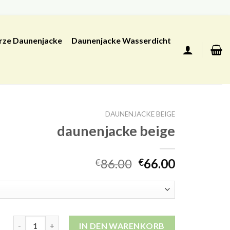
rze Daunenjacke
Daunenjacke Wasserdicht
DAUNENJACKE BEIGE
daunenjacke beige
86.00
66.00
€
€
daunenjacke beige Menge
IN DEN WARENKORB