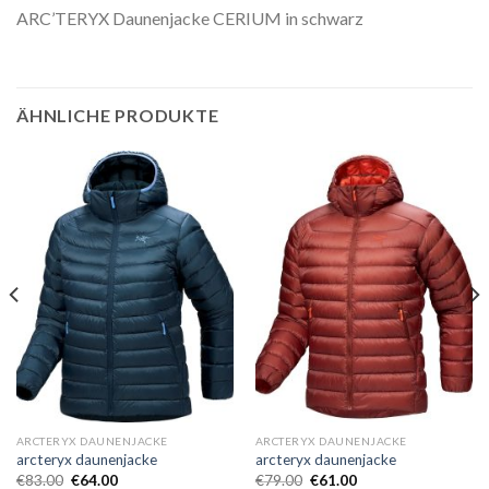
ARC’TERYX Daunenjacke CERIUM in schwarz
ÄHNLICHE PRODUKTE
ARCTERYX DAUNENJACKE
ARCTERYX DAUNENJACKE
arcteryx daunenjacke
arcteryx daunenjacke
€
83.00
€
64.00
€
79.00
€
61.00