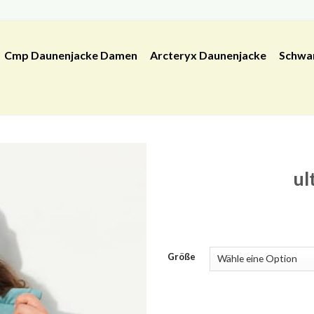
Cmp Daunenjacke Damen
Arcteryx Daunenjacke
Schwa
ul
Größe