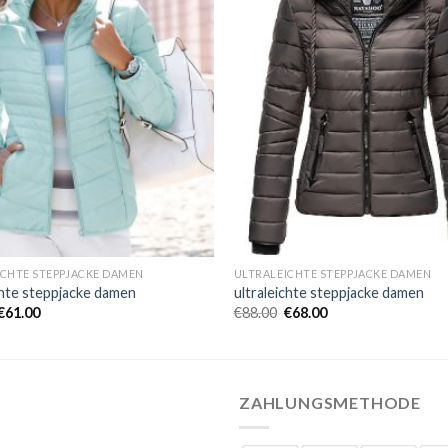
ICHTE STEPPJACKE DAMEN
ULTRALEICHTE STEPPJACKE DAMEN
chte steppjacke damen
ultraleichte steppjacke damen
€
61.00
€
88.00
€
68.00
ZAHLUNGSMETHODE