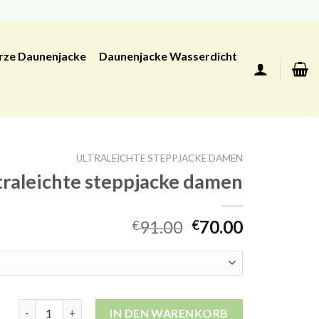
rze Daunenjacke
Daunenjacke Wasserdicht
ULTRALEICHTE STEPPJACKE DAMEN
traleichte steppjacke damen
91.00
70.00
€
€
ultraleichte steppjacke damen Menge
IN DEN WARENKORB