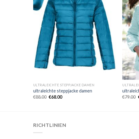
MEN
ULTRALEICHTE STEPPJACKE DAMEN
ULTRALE
en
ultraleichte steppjacke damen
ultralei
€
88.00
€
68.00
€
79.00
RICHTLINIEN