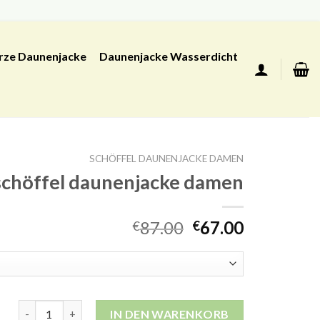
rze Daunenjacke
Daunenjacke Wasserdicht
SCHÖFFEL DAUNENJACKE DAMEN
schöffel daunenjacke damen
87.00
67.00
€
€
schöffel daunenjacke damen Menge
IN DEN WARENKORB