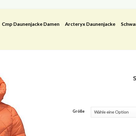
Cmp Daunenjacke Damen
Arcteryx Daunenjacke
Schwa
Größe