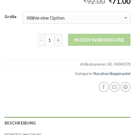
92.00
71.00
€
€
Größe
navahoo steppmantel Menge
IN DEN WARENKORB
Artikelnummer:
KE-34340370
Kategorie:
Navahoo Steppmantel
BESCHREIBUNG