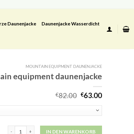
rze Daunenjacke
Daunenjacke Wasserdicht
MOUNTAIN EQUIPMENT DAUNENJACKE
ain equipment daunenjacke
82.00
63.00
€
€
mountain equipment daunenjacke Menge
IN DEN WARENKORB