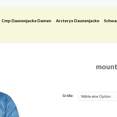
Cmp Daunenjacke Damen
Arcteryx Daunenjacke
Schwa
mount
Größe