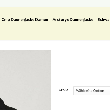
Cmp Daunenjacke Damen
Arcteryx Daunenjacke
Schwa
Größe