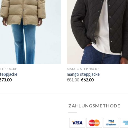
TEPPJACKE
MANGO STEPPJACKE
teppjacke
mango steppjacke
€
73.00
€
81.00
€
62.00
ZAHLUNGSMETHODE