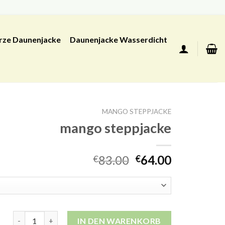
rze Daunenjacke
Daunenjacke Wasserdicht
MANGO STEPPJACKE
mango steppjacke
83.00
64.00
€
€
mango steppjacke Menge
IN DEN WARENKORB