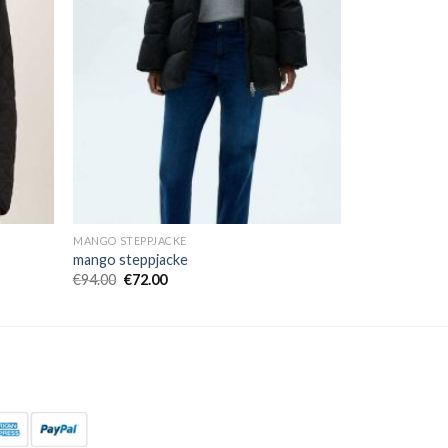
MANGO STEPPJACKE
mango steppjacke
€
94.00
€
72.00