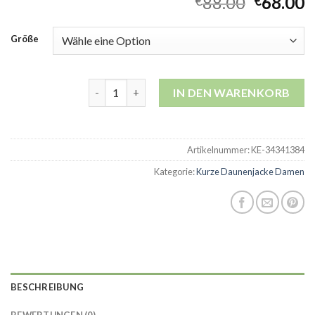
88.00
68.00
€
€
Größe
kurze daunenjacke damen Menge
IN DEN WARENKORB
Artikelnummer:
KE-34341384
Kategorie:
Kurze Daunenjacke Damen
BESCHREIBUNG
BEWERTUNGEN (0)