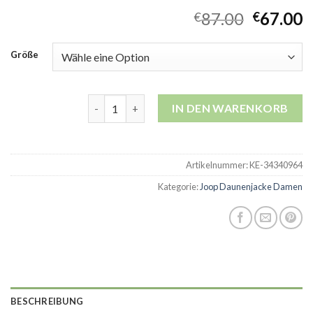
87.00
67.00
€
€
Größe
joop daunenjacke damen Menge
IN DEN WARENKORB
Artikelnummer:
KE-34340964
Kategorie:
Joop Daunenjacke Damen
BESCHREIBUNG