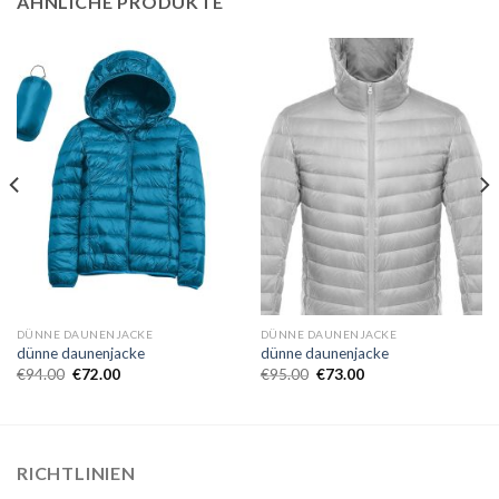
ÄHNLICHE PRODUKTE
DÜNNE DAUNENJACKE
DÜNNE DAUNENJACKE
dünne daunenjacke
dünne daunenjacke
€
94.00
€
72.00
€
95.00
€
73.00
RICHTLINIEN