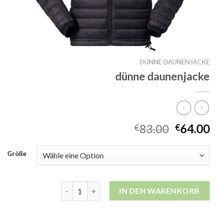
DÜNNE DAUNENJACKE
dünne daunenjacke
83.00
64.00
€
€
Größe
dünne daunenjacke Menge
IN DEN WARENKORB