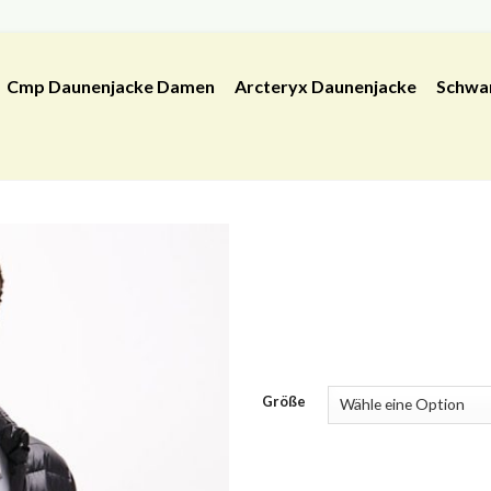
Cmp Daunenjacke Damen
Arcteryx Daunenjacke
Schwa
Größe