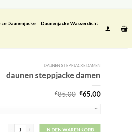
rze Daunenjacke
Daunenjacke Wasserdicht
DAUNEN STEPPJACKE DAMEN
daunen steppjacke damen
85.00
65.00
€
€
daunen steppjacke damen Menge
IN DEN WARENKORB