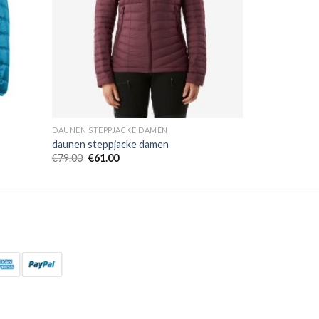
DAUNEN STEPPJACKE DAMEN
daunen steppjacke damen
€
79.00
€
61.00