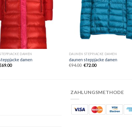
STEPPJACKE DAMEN
DAUNEN STEPPJACKE DAMEN
steppjacke damen
daunen steppjacke damen
€
69.00
€
94.00
€
72.00
ZAHLUNGSMETHODE