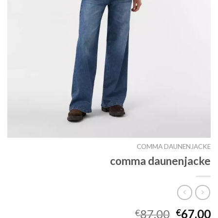
COMMA DAUNENJACKE
comma daunenjacke
87.00
67.00
€
€