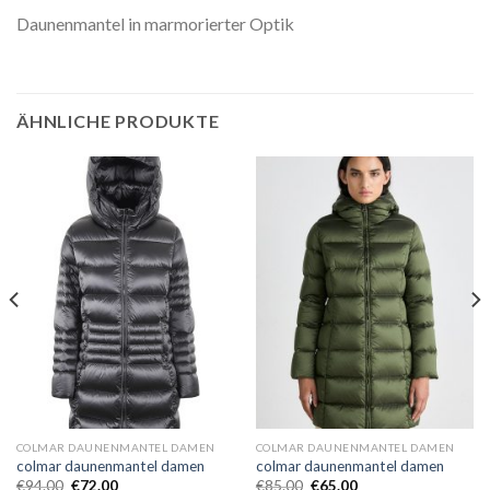
Daunenmantel in marmorierter Optik
ÄHNLICHE PRODUKTE
COLMAR DAUNENMANTEL DAMEN
COLMAR DAUNENMANTEL DAMEN
colmar daunenmantel damen
colmar daunenmantel damen
€
94.00
€
72.00
€
85.00
€
65.00