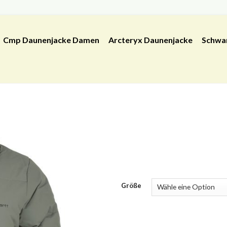
Cmp Daunenjacke Damen
Arcteryx Daunenjacke
Schwa
Größe