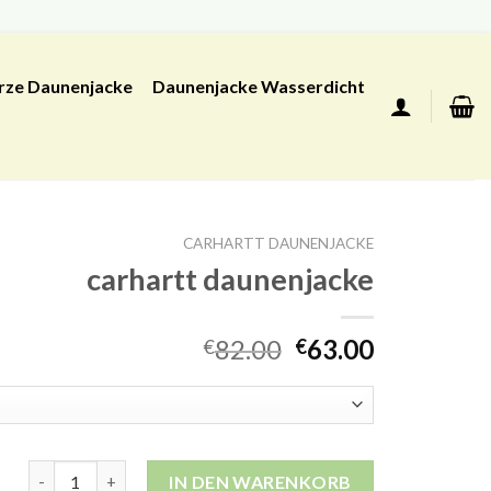
rze Daunenjacke
Daunenjacke Wasserdicht
CARHARTT DAUNENJACKE
carhartt daunenjacke
82.00
63.00
€
€
carhartt daunenjacke Menge
IN DEN WARENKORB