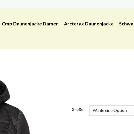
Cmp Daunenjacke Damen
Arcteryx Daunenjacke
Schwa
Größe