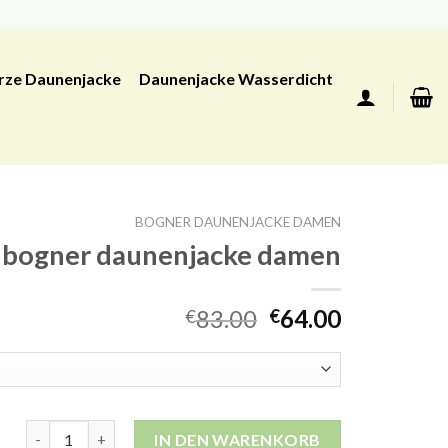
rze Daunenjacke
Daunenjacke Wasserdicht
BOGNER DAUNENJACKE DAMEN
bogner daunenjacke damen
83.00
64.00
€
€
bogner daunenjacke damen Menge
IN DEN WARENKORB