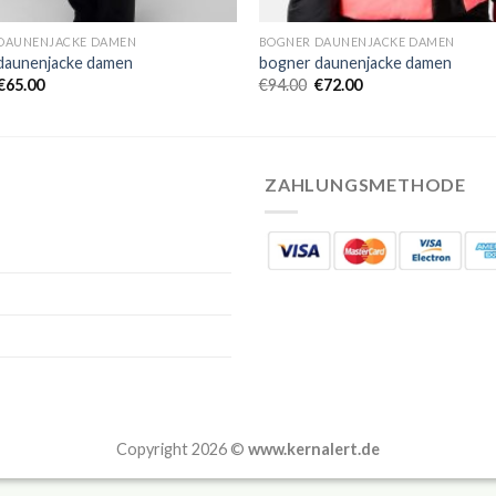
DAUNENJACKE DAMEN
BOGNER DAUNENJACKE DAMEN
daunenjacke damen
bogner daunenjacke damen
€
65.00
€
94.00
€
72.00
ZAHLUNGSMETHODE
Copyright 2026 ©
www.kernalert.de