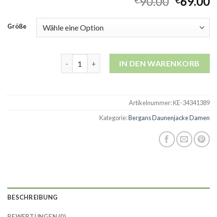
90.00
69.00
€
€
Größe
bergans daunenjacke damen Menge
IN DEN WARENKORB
Artikelnummer:
KE-34341389
Kategorie:
Bergans Daunenjacke Damen
BESCHREIBUNG
BEWERTUNGEN (0)