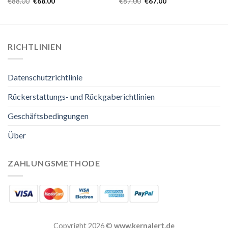
€
88.00
€
68.00
€
87.00
€
67.00
RICHTLINIEN
Datenschutzrichtlinie
Rückerstattungs- und Rückgaberichtlinien
Geschäftsbedingungen
Über
ZAHLUNGSMETHODE
Copyright 2026 ©
www.kernalert.de