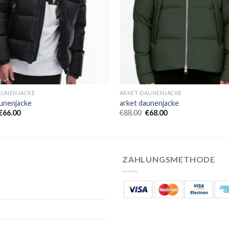
AUNENJACKE
ARKET DAUNENJACKE
aunenjacke
arket daunenjacke
€
66.00
€
88.00
€
68.00
ZAHLUNGSMETHODE