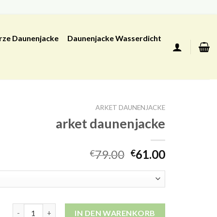
rze Daunenjacke
Daunenjacke Wasserdicht
ARKET DAUNENJACKE
arket daunenjacke
79.00
61.00
€
€
arket daunenjacke Menge
IN DEN WARENKORB