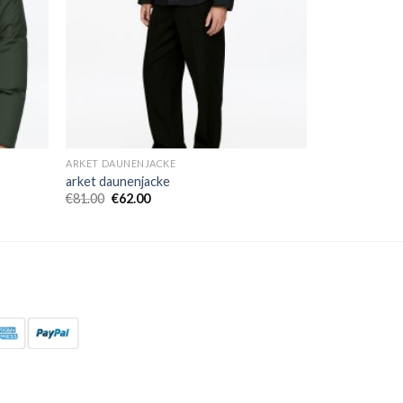
ARKET DAUNENJACKE
arket daunenjacke
€
81.00
€
62.00