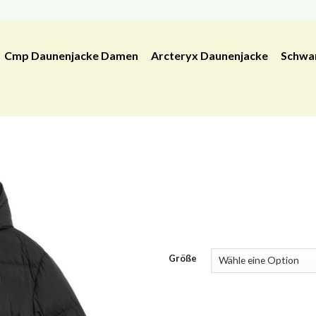
Cmp Daunenjacke Damen
Arcteryx Daunenjacke
Schwa
Größe